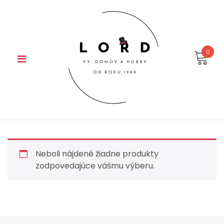
Skip
to
content
0
Neboli nájdené žiadne produkty
zodpovedajúce vášmu výberu.