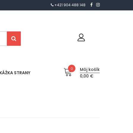
+421 904 488 148
0
Môj košík
KÁŽKA STRANY
0,00 €