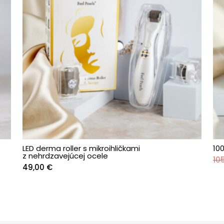
LED derma roller s mikroihličkami
10
z nehrdzavejúcej ocele
10
49,00
€