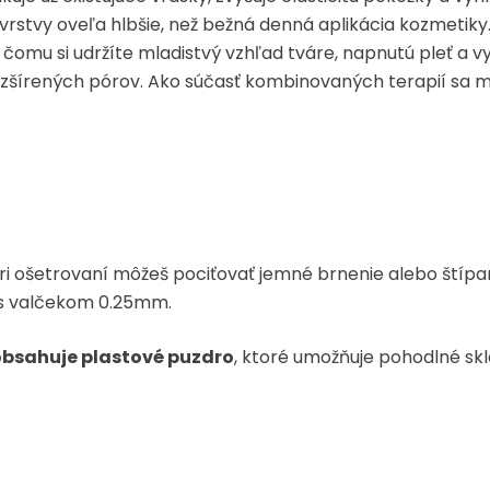
j vrstvy oveľa hlbšie, než bežná denná aplikácia kozmeti
omu si udržíte mladistvý vzhľad tváre, napnutú pleť a vyr
i rozšírených pórov. Ako súčasť kombinovaných terapií sa m
, pri ošetrovaní môžeš pociťovať jemné brnenie alebo štípa
ť s valčekom 0.25mm.
obsahuje plastové puzdro
, ktoré umožňuje pohodlné sk