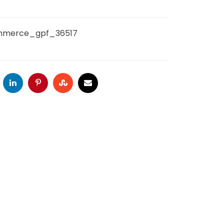
merce_gpf_36517
oogle
LinkedIn
Pinterest
Stumbleupon
Email