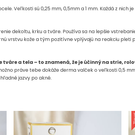
 ocele. Veľkosti sú 0,25 mm, 0,5mm a 1 mm. Každá z nich 
renie dekoltu, krku a tváre. Používa sa na lepšie vstreba
rnú vrstvu kože a tým pozitívne vplývajú na reakciu pleti
tváre a tela – to znamená, že je účinný na strie, rolo
e, možno práve tebe dokáže derma valček o veľkosti 0,5
zhľadné jazvy po akné.
Zľa