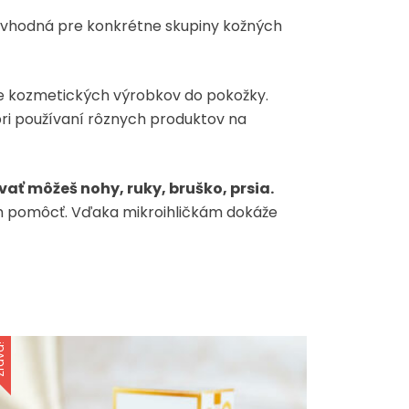
je vhodná pre konkrétne skupiny kožných
nie kozmetických výrobkov do pokožky.
 pri používaní rôznych produktov na
vať môžeš nohy, ruky, bruško, prsia.
 mm pomôcť. Vďaka mikroihličkám dokáže
va!