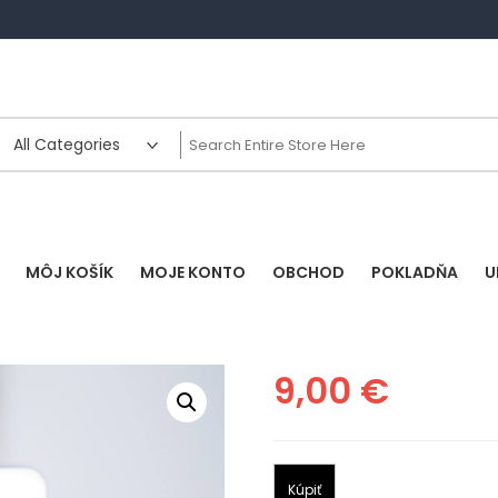
MÔJ KOŠÍK
MOJE KONTO
OBCHOD
POKLADŇA
U
9,00
€
Kúpiť