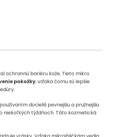
al ochrannú bariéru kože. Tieto mikro
rvenie pokožky
, vďaka čomu sú lepšie
cedúry.
oužívaním docieliš pevnejšiu a pružnejšiu
už po niekoľkých týždňoch. Táto kozmetická
hladzuje vrásky. Vďaka mikroihličkám vedia