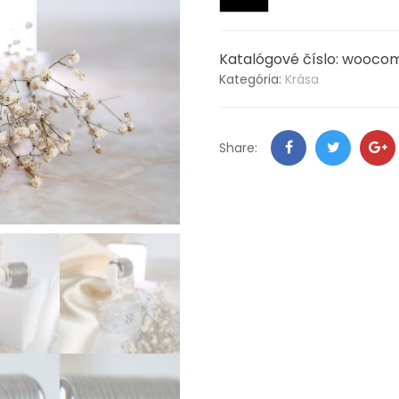
Katalógové číslo:
woocom
Kategória:
Krása
Facebook
Twitter
G
Share:
+