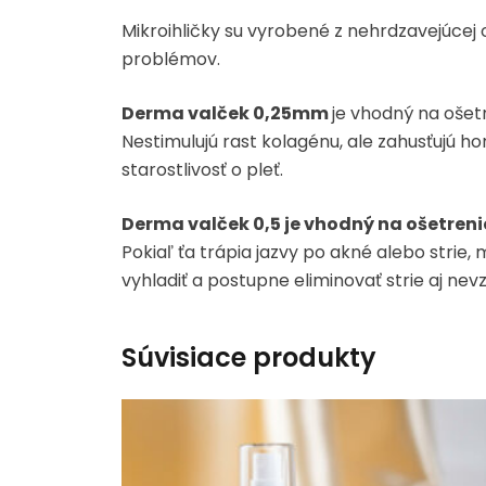
Mikroihličky su vyrobené z nehrdzavejúcej
problémov.
Derma valček 0,25mm
je vhodný na ošet
Nestimulujú rast kolagénu, ale zahusťujú ho
starostlivosť o pleť.
Derma valček 0,5 je vhodný na ošetrenie 
Pokiaľ ťa trápia jazvy po akné alebo stri
vyhladiť a postupne eliminovať strie aj nev
Súvisiace produkty