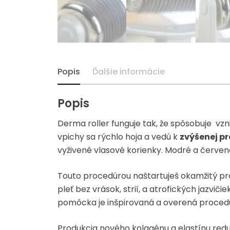
Popis
Ďalšie informácie
Popis
Derma roller funguje tak, že spôsobuje vz
vpichy sa rýchlo hoja a vedú k
zvýšenej pr
vyživené vlasové korienky. Modré a červené
Touto procedúrou naštartuješ okamžitý pro
pleť bez vrások, strií, a atrofických jazvič
pomôcka je inšpirovaná a overená proced
Produkcia nového kolagénu a elastínu reduk