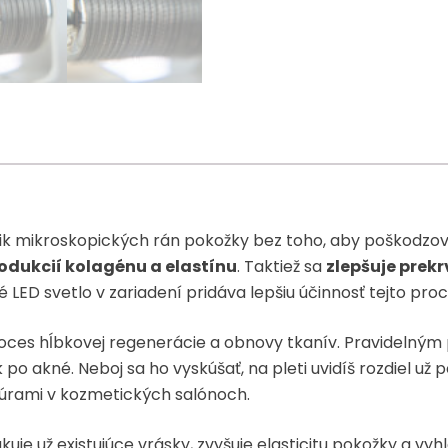
nik mikroskopických rán pokožky bez toho, aby poškodzov
odukcií kolagénu a elastínu
. Taktiež sa
zlepšuje prek
 LED svetlo v zariadení pridáva lepšiu účinnosť tejto pro
ces hĺbkovej regenerácie a obnovy tkanív. Pravidelným p
iek po akné. Neboj sa ho vyskúšať, na pleti uvidíš rozdiel 
úrami v kozmetických salónoch.
uje už existujúce vrásky, zvyšuje elasticitu pokožky a vy