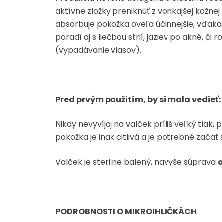
aktívne zložky preniknúť z vonkajšej kožne
absorbuje pokožka oveľa účinnejšie, vďaka č
poradí aj s liečbou strií, jaziev po akné, č
(vypadávanie vlasov).
Pred prvým použitím, by si mala vedieť:
Nikdy nevyvíjaj na valček príliš veľký tlak
pokožka je inak citlivá a je potrebné zača
Valček je sterilne balený, navyše súprava
PODROBNOSTI O MIKROIHLIČKÁCH