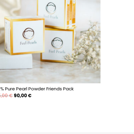
0% Pure Pearl Powder Friends Pack
Pôvodná
Aktuálna
5,00
€
90,00
€
cena
cena
bola:
je:
105,00 €.
90,00 €.