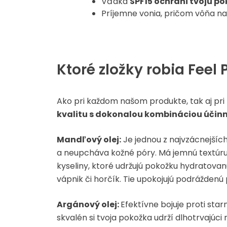
Vďaka
SPF15 ochráni tvoju po
Príjemne vonia, pričom vôňa na
Ktoré zložky robia Feel
Ako pri každom našom produkte, tak aj pri 
kvalitu s dokonalou kombináciou účinný
Mandľový olej:
Je jednou z najvzácnejších
a neupcháva kožné póry. Má jemnú textúru
kyseliny, ktoré udržujú pokožku hydratovan
vápnik či horčík. Tie upokojujú podráždenú
Argánový olej:
Efektívne bojuje proti sta
skvalén si tvoja pokožka udrží dlhotrvajúc