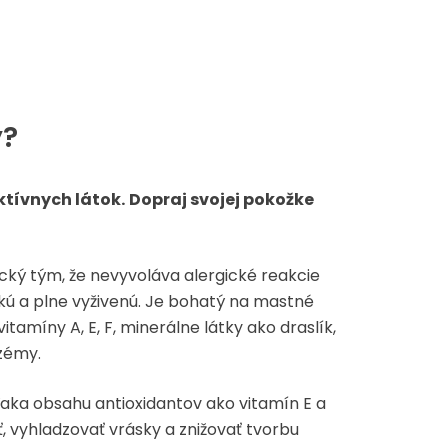
ý?
aktívnych látok
.
Dopraj svojej pokožke
ický tým, že nevyvoláva alergické reakcie
kú a plne vyživenú. Je bohatý na mastné
amíny A, E, F, minerálne látky ako draslík,
kzémy.
ďaka obsahu antioxidantov ako vitamín E a
ť, vyhladzovať vrásky a znižovať tvorbu