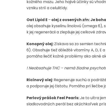
kožného mazu. Jeho hojivé účinky sú vhodné 
vzniku strií a celulitídy.
Oat Lipid E
–
olej z ovsených zŕn:
Je boha
olej obsahuje kyselinu linolovú (omega 6),
k jej regenerácii a zlepšuje jej celkové zdrav
Konopný olej:
Získava sa zo semien techni
6). Obsahuje tiež dôležité vitamíny A, D, E 
pomáha liečiť kožné problémy ako akné ale
! Neobsahuje THC – nemá žiadne psychotr
Ricínový olej:
Regeneruje suchú a podrážde
a podporuje jej čistotu. Pomáha pri liečbe ja
Perlový prášok Feel Pearls:
Je to ultra j
sladkovodných perál bez akýchkoľvek prís