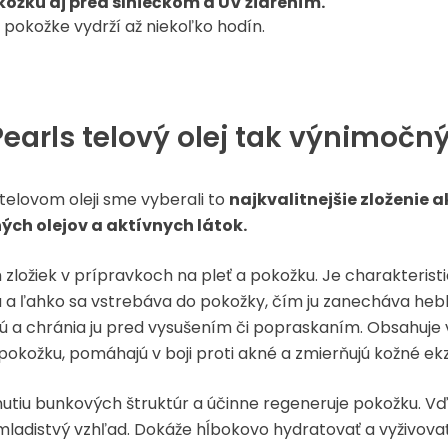
kožku aj pred slniečkom a UV žiarením.
 pokožke vydrží až niekoľko hodín.
 Pearls telový olej tak výnimočn
telovom oleji sme vyberali to
najkvalitnejšie zloženie 
ch olejov a aktívnych látok.
 zložiek v prípravkoch na pleť a pokožku. Je charakterist
 a ľahko sa vstrebáva do pokožky, čím ju zanecháva heb
ú a chránia ju pred vysušením či popraskaním. Obsahuje vit
 pokožku, pomáhajú v boji proti akné a zmierňujú kožné e
rnutiu bunkových štruktúr a účinne regeneruje pokožku. V
i mladistvý vzhľad. Dokáže hĺbokovo hydratovať a vyživova