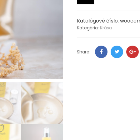
Katalógové číslo:
woocom
Kategória:
Krása
Facebook
Twitter
G
Share:
+