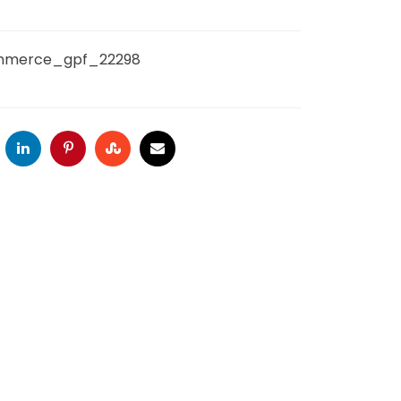
merce_gpf_22298
oogle
LinkedIn
Pinterest
Stumbleupon
Email