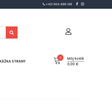
+421 904 488 148
0
Môj košík
KÁŽKA STRANY
0,00 €