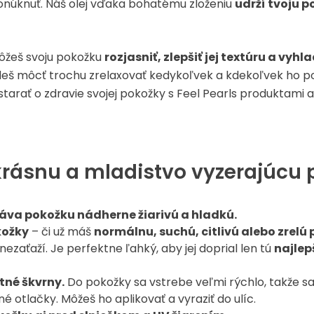
 ponúknuť. Náš olej vďaka bohatému zloženiu
udrží tvoju 
ôžeš svoju pokožku
rozjasniť, zlepšiť jej textúru a vyh
udeš môcť trochu zrelaxovať kedykoľvek a kdekoľvek ho po
starať o zdravie svojej pokožky s Feel Pearls produktami a
e krásnu a mladistvo vyzerajúcu
háva pokožku nádherne žiarivú a hladkú.
kožky
– či už máš
normálnu, suchú, citlivú alebo zrelú
 nezaťaží. Je perfektne ľahký, aby jej doprial len tú
najlep
tné škvrny.
Do pokožky sa vstrebe veľmi rýchlo, takže sa 
otlačky. Môžeš ho aplikovať a vyraziť do ulíc.