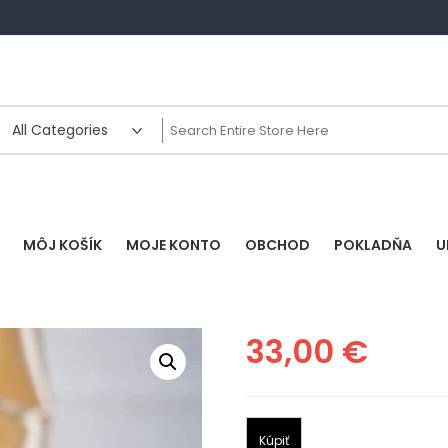
MÔJ KOŠÍK
MOJE KONTO
OBCHOD
POKLADŇA
U
33,00
€
Kúpiť