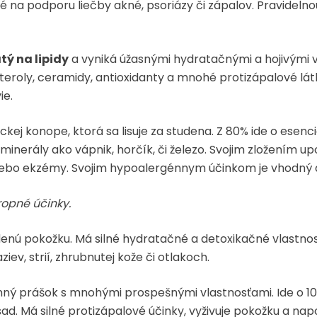
na podporu liečby akné, psoriázy či zápalov. Pravidelnou 
tý na lipidy
a vyniká úžasnými hydratačnými a hojivými v
 steroly, ceramidy, antioxidanty a mnohé protizápalové 
ie.
ckej konope, ktorá sa lisuje za studena. Z 80% ide o esen
a minerály ako vápnik, horčík, či železo. Svojim zložením up
bo ekzémy. Svojim hypoalergénnym účinkom je vhodný aj p
opné účinky.
nú pokožku. Má silné hydratačné a detoxikačné vlastnost
ziev, strií, zhrubnutej kože či otlakoch.
emný prášok s mnohými prospešnými vlastnosťami. Ide o 
ad. Má silné protizápalové účinky, vyživuje pokožku a 