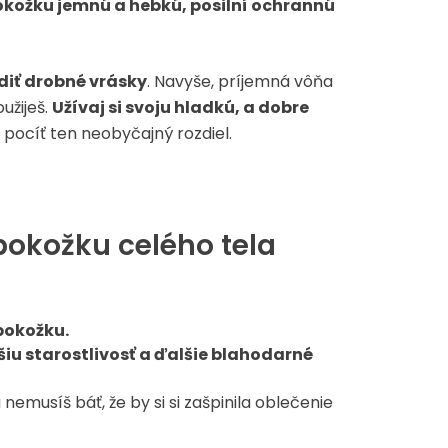
pokožku jemnú a hebkú, posilní ochrannú
ladiť drobné vrásky
. Navyše, príjemná vôňa
užiješ.
Užívaj si svoju
hladkú, a dobre
 pocíť ten neobyčajný rozdiel.
 pokožku celého tela
 pokožku.
šiu starostlivosť a ďalšie blahodarné
nemusíš báť, že by si si zašpinila oblečenie