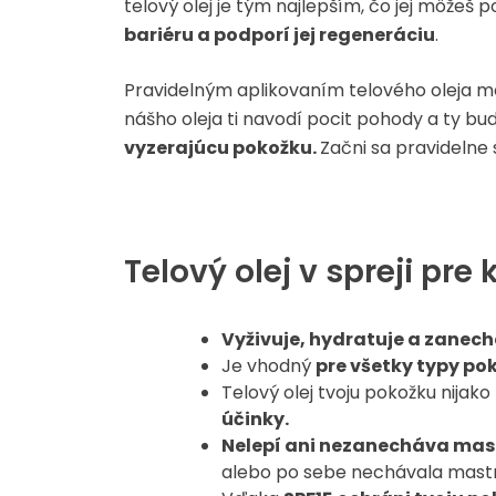
telový olej je tým najlepším, čo jej môžeš
bariéru a podporí jej regeneráciu
.
Pravidelným aplikovaním telového oleja m
nášho oleja ti navodí pocit pohody a ty b
vyzerajúcu pokožku
.
Začni sa pravidelne 
Telový olej v spreji pr
Vyživuje, hydratuje a zanec
Je vhodný
pre všetky typy po
Telový olej tvoju pokožku nijako
účinky.
Nelepí ani nezanecháva mas
alebo po sebe nechávala mastné 