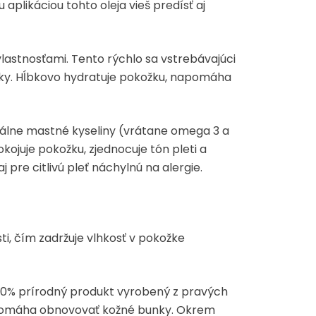
aplikáciou tohto oleja vieš predísť aj
lastnosťami. Tento rýchlo sa vstrebávajúci
látky. Hĺbkovo hydratuje pokožku, napomáha
ciálne mastné kyseliny (vrátane omega 3 a
okojuje pokožku, zjednocuje tón pleti a
re citlivú pleť náchylnú na alergie.
i, čím zadržuje vlhkosť v pokožke
100% prírodný produkt vyrobený z pravých
napomáha obnovovať kožné bunky. Okrem