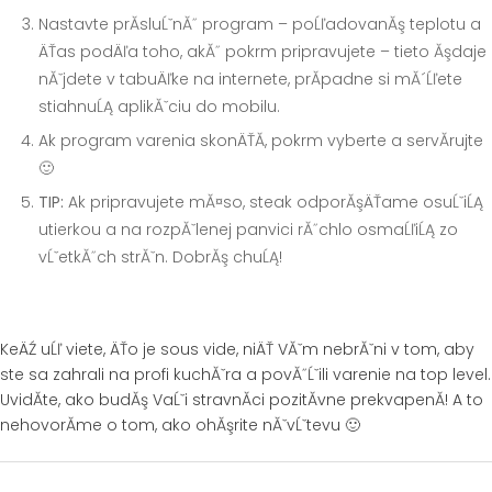
Nastavte prĂ­sluĹˇnĂ˝ program – poĹľadovanĂş teplotu a
ÄŤas podÄľa toho, akĂ˝ pokrm pripravujete – tieto Ăşdaje
nĂˇjdete v tabuÄľke na internete, prĂ­padne si mĂ´Ĺľete
stiahnuĹĄ aplikĂˇciu do mobilu.
Ak program varenia skonÄŤĂ­, pokrm vyberte a servĂ­rujte
🙂
TIP:
Ak pripravujete mĂ¤so, steak odporĂşÄŤame osuĹˇiĹĄ
utierkou a na rozpĂˇlenej panvici rĂ˝chlo osmaĹľiĹĄ zo
vĹˇetkĂ˝ch strĂˇn. DobrĂş chuĹĄ!
KeÄŹ uĹľ viete, ÄŤo je sous vide, niÄŤ VĂˇm nebrĂˇni v tom, aby
ste sa zahrali na profi kuchĂˇra a povĂ˝Ĺˇili varenie na top level.
UvidĂ­te, ako budĂş VaĹˇi stravnĂ­ci pozitĂ­vne prekvapenĂ­! A to
nehovorĂ­me o tom, ako ohĂşrite nĂˇvĹˇtevu 🙂