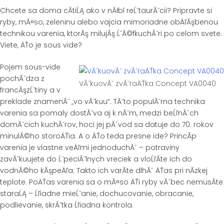
Chcete sa doma cĂ­tiĹĄ ako v nĂłbl reĹˇtaurĂˇcii? Pripravte si
ryby, mĂ¤so, zeleninu alebo vajcia mimoriadne obÄľĂşbenou
technikou varenia, ktorĂş milujĂş ĹˇĂ©fkuchĂˇri po celom svete.
Viete, ÄŤo je sous vide?
Pojem sous-vide
pochĂˇdza z
VĂˇkuovĂˇ zvĂˇraÄŤka Concept VA0040
francĂşzĹˇtiny a v
preklade znamenĂˇ „vo vĂˇkuu“. TĂˇto populĂˇrna technika
varenia sa pomaly dostĂˇva aj k nĂˇm, medzi beĹľnĂ˝ch
domĂˇcich kuchĂˇrov, hoci jej pĂ´vod sa datuje do 70. rokov
minulĂ©ho storoÄŤia. A o ÄŤo teda presne ide? PrincĂ­p
varenia je vlastne veÄľmi jednoduchĂ˝ – potraviny
zavĂˇkuujete do ĹˇpeciĂˇlnych vreciek a vloĹľĂ­te ich do
vodnĂ©ho kĂşpeÄľa. Takto ich varĂ­te dlhĂ˝ ÄŤas pri nĂ­zkej
teplote. PoÄŤas varenia sa o mĂ¤so ÄŤi ryby vĂ´bec nemusĂ­te
staraĹĄ – Ĺľiadne mieĹˇanie, dochucovanie, obracanie,
podlievanie, skrĂˇtka Ĺľiadna kontrola.