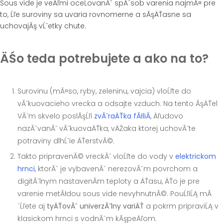
Sous vide je veÄľmi oceĹovanĂ˝ spĂ´sob varenia najmĂ¤ pre
to, Ĺľe suroviny sa uvaria rovnomerne a sĂşÄŤasne sa
uchovajĂş vĹˇetky chute.
ÄŚo teda potrebujete a ako na to?
Surovinu (mĂ¤so, ryby, zeleninu, vajcia) vloĹľte do
vĂˇkuovacieho vrecka a odsajte vzduch. Na tento ĂşÄŤel
VĂˇm skvelo poslĂşĹľi
zvĂˇraÄŤka fĂłliĂ­
, Äľudovo
nazĂ˝vanĂˇ vĂˇkuovaÄŤka, vÄŹaka ktorej uchovĂˇte
potraviny dlhĹˇie ÄŤerstvĂ©.
Takto pripravenĂ© vreckĂˇ vloĹľte do vody v
elektrickom
hrnci
, ktorĂ˝ je vybavenĂ˝ nerezovĂ˝m povrchom a
digitĂˇlnym nastavenĂ­m teploty a ÄŤasu, ÄŤo je pre
varenie metĂłdou sous vide nevyhnutnĂ©. PouĹľiĹĄ mĂ
´Ĺľete aj
tyÄŤovĂ˝ univerzĂˇlny variÄŤ
a pokrm pripraviĹĄ v
klasickom hrnci s vodnĂ˝m kĂşpeÄľom.