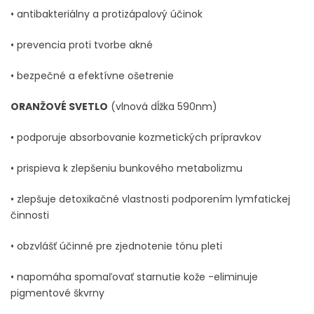
• antibakteriálny a protizápalový účinok
• prevencia proti tvorbe akné
• bezpečné a efektívne ošetrenie
ORANŽOVÉ SVETLO
(vlnová dĺžka 590nm)
• podporuje absorbovanie kozmetických prípravkov
• prispieva k zlepšeniu bunkového metabolizmu
• zlepšuje detoxikačné vlastnosti podporením lymfatickej
činnosti
• obzvlášť účinné pre zjednotenie tónu pleti
• napomáha spomaľovať starnutie kože -eliminuje
pigmentové škvrny