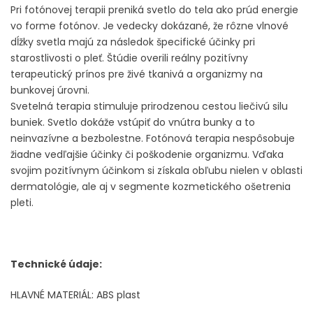
Pri fotónovej terapii preniká svetlo do tela ako prúd energie
vo forme fotónov. Je vedecky dokázané, že rôzne vlnové
dĺžky svetla majú za následok špecifické účinky pri
starostlivosti o pleť. Štúdie overili reálny pozitívny
terapeutický prínos pre živé tkanivá a organizmy na
bunkovej úrovni.
Svetelná terapia stimuluje prirodzenou cestou liečivú silu
buniek. Svetlo dokáže vstúpiť do vnútra bunky a to
neinvazívne a bezbolestne. Fotónová terapia nespôsobuje
žiadne vedľajšie účinky či poškodenie organizmu. Vďaka
svojim pozitívnym účinkom si získala obľubu nielen v oblasti
dermatológie, ale aj v segmente kozmetického ošetrenia
pleti.
Technické údaje:
HLAVNÉ MATERIÁL: ABS plast