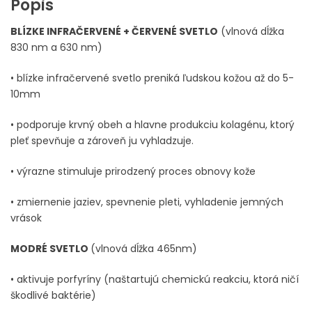
Popis
BLÍZKE INFRAČERVENÉ + ČERVENÉ SVETLO
(vlnová dĺžka
830 nm a 630 nm)
• blízke infračervené svetlo preniká ľudskou kožou až do 5-
10mm
• podporuje krvný obeh a hlavne produkciu kolagénu, ktorý
pleť spevňuje a zároveň ju vyhladzuje.
• výrazne stimuluje prirodzený proces obnovy kože
• zmiernenie jaziev, spevnenie pleti, vyhladenie jemných
vrások
MODRÉ SVETLO
(vlnová dĺžka 465nm)
• aktivuje porfyríny (naštartujú chemickú reakciu, ktorá ničí
škodlivé baktérie)