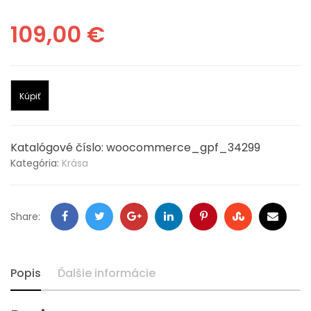
109,00
€
Kúpiť
Katalógové číslo:
woocommerce_gpf_34299
Kategória:
Krása
Facebook
Twitter
Google
LinkedIn
Pinterest
Stumbleupon
Email
Share:
+
Popis
Ďalšie informácie