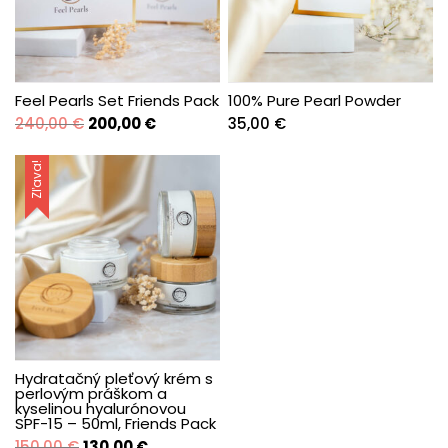
Feel Pearls Set Friends Pack
100% Pure Pearl Powder
Pôvodná
Aktuálna
240,00
€
200,00
€
35,00
€
cena
cena
bola:
je:
Zľava!
240,00 €.
200,00 €.
Hydratačný pleťový krém s
perlovým práškom a
kyselinou hyalurónovou
SPF-15 – 50ml, Friends Pack
Pôvodná
Aktuálna
150,00
€
130,00
€