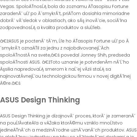
Vegas. SpoloÄŤnosĹĄ bola do zoznamu ÄŤasopisu Fortune
zaradenĂˇ uĹľ po Ă´smykrĂˇt, priÄŤom dosiahla mimoriadne
dobrĂ˝ vĂ˝sledok v oblastiach, ako sĂş inovĂˇcie, sociĂˇlna
zodpovednosĹĄ a kvalita produktov a sluĹľieb.
â€žASUS je poctenĂ˝ tĂ˝m, Ĺľe ho ÄŤasopis Fortune uĹľ po Ă
´smykrĂˇt oznaÄŤil za jednu z najobdivovanejĹˇĂ­ch
spoloÄŤnostĂ­ na svete,â€ś povedal Jonney Shih, predseda
spoloÄŤnosti ASUS. â€žToto uznanie je potvrdenĂ­m nĂˇĹˇho
Ăşsilia napredovaĹĄ smerom k naĹˇej vĂ­zii staĹĄ sa
najinovatĂ­vnejĹˇou technologickou firmou v novej digitĂˇlnej
Ă©re.â€ś
ASUS Design Thinking
ASUS Design Thinking je dizajnovĂ˝ proces, ktorĂ˝ je zameranĂ˝
na pouĹľĂ­vateÄľa a vÄŹaka ktorĂ©mu vzniklo mnoĹľstvo
jedineÄŤnĂ˝ch a medzinĂˇrodne uznĂˇvanĂ˝ch produktov. ASUS
je globĂˇlnou jednotkou na trhu so zĂˇkladnĂ˝mi doskami a je