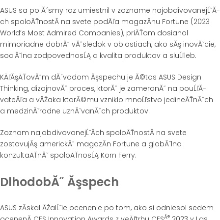
ASUS sa po Ă´smy raz umiestnil v zozname najobdivovanejĹˇĂ­
ch spoloÄŤnostĂ­ na svete podÄľa magazĂ­nu Fortune (2023
World’s Most Admired Companies), priÄŤom dosiahol
mimoriadne dobrĂ˝ vĂ˝sledok v oblastiach, ako sĂş inovĂˇcie,
sociĂˇlna zodpovednosĹĄ a kvalita produktov a sluĹľieb.
KÄľĂşÄŤovĂ˝m dĂ´vodom Ăşspechu je Ă©tos ASUS Design
Thinking, dizajnovĂ˝ proces, ktorĂ˝ je zameranĂ˝ na pouĹľĂ­
vateÄľa a vÄŹaka ktorĂ©mu vzniklo mnoĹľstvo jedineÄŤnĂ˝ch
a medzinĂˇrodne uznĂˇvanĂ˝ch produktov.
Zoznam najobdivovanejĹˇĂ­ch spoloÄŤnostĂ­ na svete
zostavujĂş americkĂ˝ magazĂ­n Fortune a globĂˇlna
konzultaÄŤnĂˇ spoloÄŤnosĹĄ Korn Ferry.
DlhodobĂ˝ Ăşspech
ASUS zĂ­skal ÄŹalĹˇie ocenenie po tom, ako si odniesol sedem
Â®
ocenenĂ­ CES Innovation Awards z veÄľtrhu CES
2023 v Las