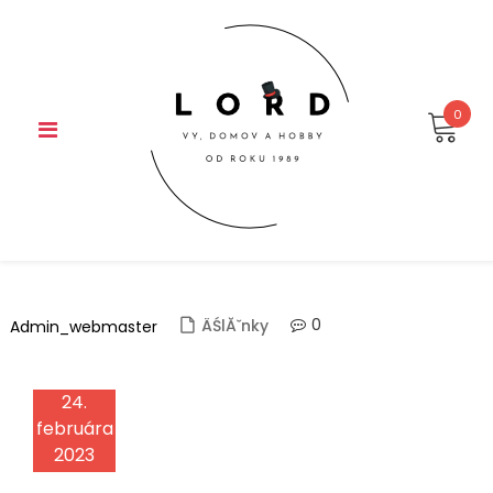
Skip
to
content
0
0
ÄŚlĂˇnky
Admin_webmaster
24.
februára
2023