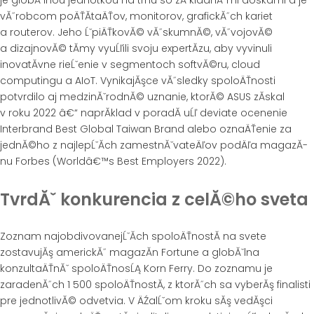
vĂ˝robcom poÄŤĂ­taÄŤov, monitorov, grafickĂ˝ch kariet
a routerov. Jeho ĹˇpiÄŤkovĂ© vĂ˝skumnĂ©, vĂ˝vojovĂ©
a dizajnovĂ© tĂ­my vyuĹľili svoju expertĂ­zu, aby vyvinuli
inovatĂ­vne rieĹˇenie v segmentoch softvĂ©ru, cloud
computingu a AIoT. VynikajĂşce vĂ˝sledky spoloÄŤnosti
potvrdilo aj medzinĂˇrodnĂ© uznanie, ktorĂ© ASUS zĂ­skal
v roku 2022 â€“ naprĂ­klad v poradĂ­ uĹľ deviate ocenenie
Interbrand Best Global Taiwan Brand alebo oznaÄŤenie za
jednĂ©ho z najlepĹˇĂ­ch zamestnĂˇvateÄľov podÄľa magazĂ­
nu Forbes (Worldâ€™s Best Employers 2022).
TvrdĂˇ konkurencia z celĂ©ho sveta
Zoznam najobdivovanejĹˇĂ­ch spoloÄŤnostĂ­ na svete
zostavujĂş americkĂ˝ magazĂ­n Fortune a globĂˇlna
konzultaÄŤnĂˇ spoloÄŤnosĹĄ Korn Ferry. Do zoznamu je
zaradenĂ˝ch 1 500 spoloÄŤnostĂ­, z ktorĂ˝ch sa vyberĂş finalisti
pre jednotlivĂ© odvetvia. V ÄŹalĹˇom kroku sĂş vedĂşci