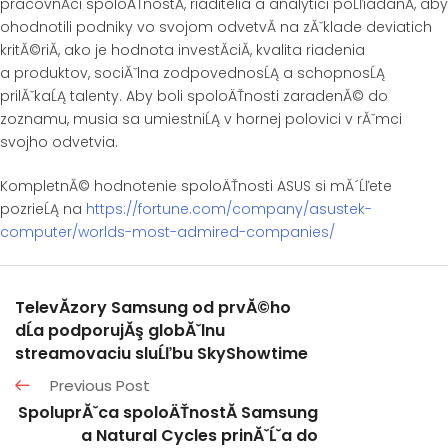
pracovnĂ­ci spoloÄŤnostĂ­, riaditelia a analytici poĹľiadanĂ­, aby
ohodnotili podniky vo svojom odvetvĂ­ na zĂˇklade deviatich
kritĂ©riĂ­, ako je hodnota investĂ­ciĂ­, kvalita riadenia
a produktov, sociĂˇlna zodpovednosĹĄ a schopnosĹĄ
prilĂˇkaĹĄ talenty. Aby boli spoloÄŤnosti zaradenĂ© do
zoznamu, musia sa umiestniĹĄ v hornej polovici v rĂˇmci
svojho odvetvia.
KompletnĂ© hodnotenie spoloÄŤnosti ASUS si mĂ´Ĺľete
pozrieĹĄ na
https://fortune.com/company/asustek-
computer/worlds-most-admired-companies/
TelevĂ­zory Samsung od prvĂ©ho
dĹa podporujĂş globĂˇlnu
streamovaciu sluĹľbu SkyShowtime
Previous Post
SpoluprĂˇca spoloÄŤnostĂ­ Samsung
a Natural Cycles prinĂˇĹˇa do