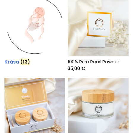
Krása
(13)
100% Pure Pearl Powder
35,00
€