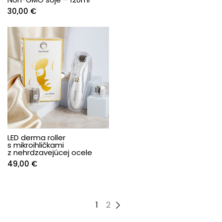
30,00
€
LED derma roller
s mikroihličkami
z nehrdzavejúcej ocele
49,00
€
1
2
→