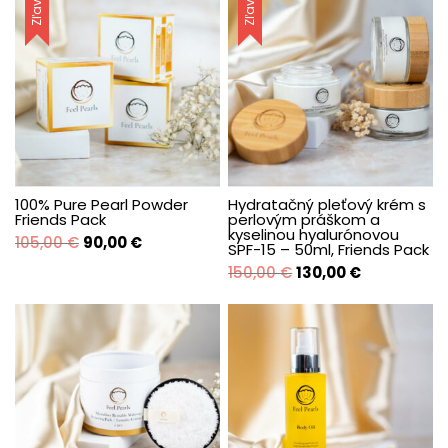
Zľava!
Zľava!
100% Pure Pearl Powder
Hydratačný pleťový krém s
Friends Pack
perlovým práškom a
kyselinou hyalurónovou
Pôvodná
Aktuálna
105,00
€
90,00
€
SPF-15 – 50ml, Friends Pack
cena
cena
Pôvodná
Aktuálna
150,00
€
130,00
€
bola:
je:
cena
cena
105,00 €.
90,00 €.
bola:
je:
150,00 €.
130,00 €.