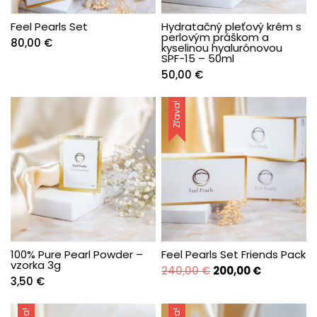
Feel Pearls Set
Hydratačný pleťový krém s
perlovým práškom a
80,00
€
kyselinou hyalurónovou
SPF-15 – 50ml
50,00
€
Zľava!
100% Pure Pearl Powder –
Feel Pearls Set Friends Pack
vzorka 3g
Pôvodná
Aktuálna
240,00
€
200,00
€
3,50
€
cena
cena
bola:
je:
240,00 €.
200,00 €.