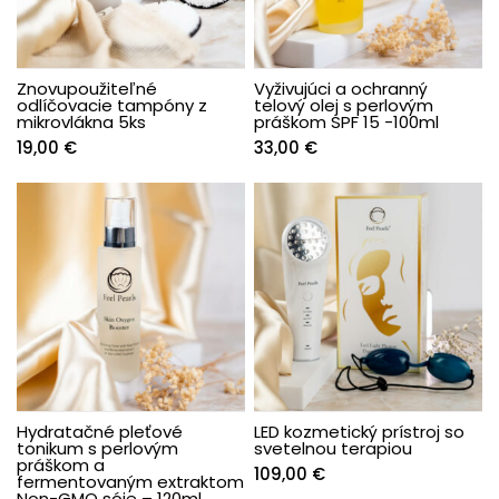
Znovupoužiteľné
Vyživujúci a ochranný
odlíčovacie tampóny z
telový olej s perlovým
mikrovlákna 5ks
práškom SPF 15 -100ml
19,00
€
33,00
€
Hydratačné pleťové
LED kozmetický prístroj so
tonikum s perlovým
svetelnou terapiou
práškom a
109,00
€
fermentovaným extraktom
Non-GMO sóje – 120ml